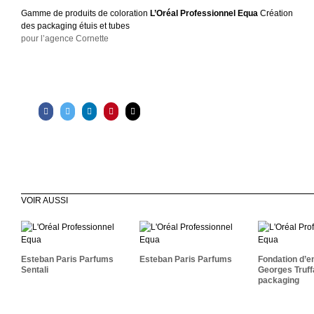
Gamme de produits de coloration
L’Oréal Professionnel Equa
Création
des packaging étuis et tubes
pour l’agence Cornette
VOIR AUSSI
Fond
Esteban Paris
Esteban Paris
D’entrepr
Parfums Sentali
Parfums
Truffaut
Esteban Paris Parfums
Esteban Paris Parfums
Fondation d’e
Sentali
Georges Truff
packaging