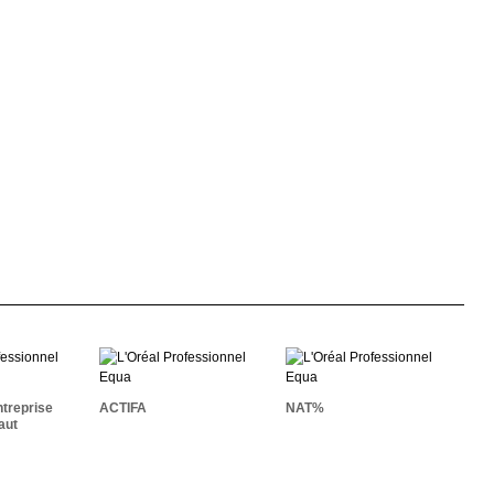
ation
ise Georges
ACTIFA
NAT%
 Packaging
ntreprise
ACTIFA
NAT%
aut