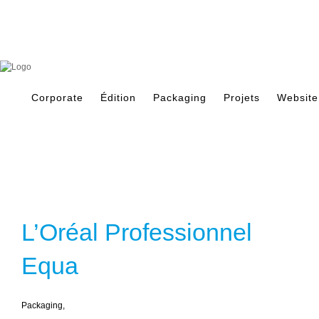
Skip
to
content
Search
for:
Corporate
Édition
Packaging
Projets
Website
L’Oréal Professionnel
Equa
Packaging
,